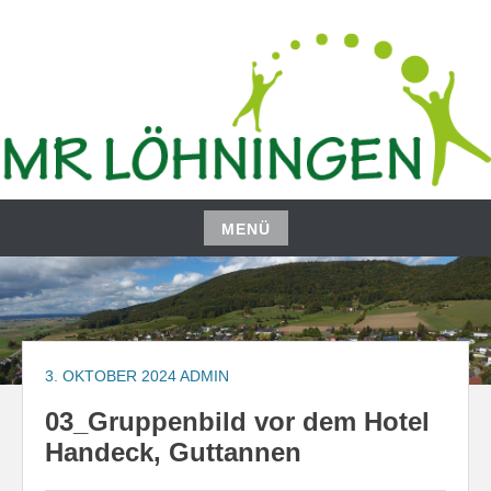
Zum
Inhalt
springen
MENÜ
Zum
Inhalt
springen
3. OKTOBER 2024
ADMIN
03_Gruppenbild vor dem Hotel
Handeck, Guttannen