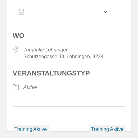
ZUM KALENDER HINZUFÜGEN
ICS herunterladen
Google Kale
WO
Turnhalle Löhningen
Schützengasse 38, Löhningen, 8224
VERANSTALTUNGSTYP
Aktive
Beitragsnavigation
Training Aktive
Training Aktive