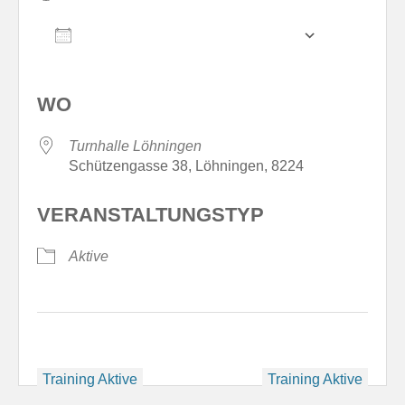
ZUM KALENDER HINZUFÜGEN
ICS herunterladen
Google Kale
WO
Turnhalle Löhningen
Schützengasse 38, Löhningen, 8224
VERANSTALTUNGSTYP
Aktive
Beitragsnavigation
Training Aktive
Training Aktive