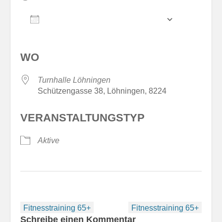
ZUM KALENDER HINZUFÜGEN
ICS herunterladen
Google Kale
WO
Turnhalle Löhningen
Schützengasse 38, Löhningen, 8224
VERANSTALTUNGSTYP
Aktive
Beitragsnavigation
Fitnesstraining 65+
Fitnesstraining 65+
Schreibe einen Kommentar