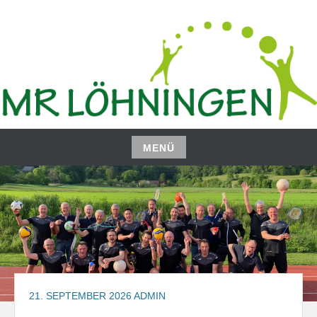
Zum
Inhalt
springen
MENÜ
Zum
Inhalt
springen
21. SEPTEMBER 2026
ADMIN