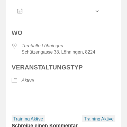
ZUM KALENDER HINZUFÜGEN
ICS herunterladen
Google Kale
WO
Turnhalle Löhningen
Schützengasse 38, Löhningen, 8224
VERANSTALTUNGSTYP
Aktive
Beitragsnavigation
Training Aktive
Training Aktive
Schreibe einen Kommentar