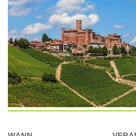
WANN
VERA