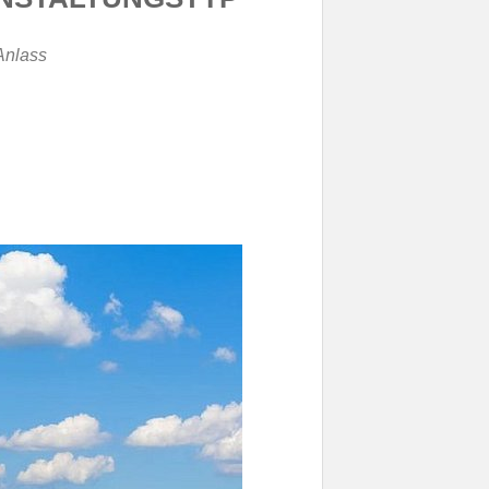
nlass
lender
iCalendar